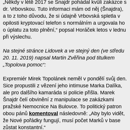
„Někdy v létě 2017 se Šnajdr pohádal kvůli zakázce s
dr. Vrbovskou. Tuto informaci mám od něj (Šnajdra),
a to z toho důvodu, že si údajně Vrbovská spletla v
opilosti kryptovací telefon s normálním a urgovala ho
o úplatu za toto plnění,“ popsal Horáček letos v lednu
při výslechu.
Na stejné stránce Lidovek a ve stejný den (ve středu
20. 11. 2019) napsal Martin Zvěřina pod titulkem
„Topolova pomoc“:
Expremiér Mirek Topolánek neměl v pondělí svůj den.
Sice propustili z vězení jeho intimuse Marka Dalíka,
ale pro dalšího kamaráda si policie přišla. Marek
Šnajdr čelí obvinění z manipulace se zakázkami
pražské Nemocnice Na Bulovce. To politický patron
obou pánů
komentoval
následovně: „Aby bylo vidět,
že Nové pořádky fungují, musí počet Marků v base
zůstat konstantní.“