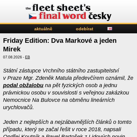
aktuálně
odebírat
Friday Edition: Dva Markové a jeden
Mirek
07.08.2026 -
EB
Státní zástupce Vrchního státního zastupitelství
v Praze Mgr. Zdeněk Matula předevčírem oznámil, že
podal obžalobu
na pět fyzických osob a jednu
právnickou osobu v souvislosti s veřejnou zakázkou
Nemocnice Na Bulovce na obměnu lineárních
urychlovačů.
Jeden z nejlepších a nejzábavnějších článků o tomto
případu, který se začal řešit v roce 2018, napsali
Ondřej Koutník a Pavel Bartošek z Lidových novin