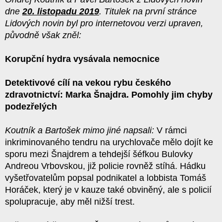
dne
20. listopadu 2019
. Titulek na první stránce
Lidových novin byl pro internetovou verzi upraven,
původně však zněl:
Korupční hydra vysávala nemocnice
Detektivové cílí na vekou rybu českého
zdravotnictví: Marka Šnajdra. Pomohly jim chyby
podezřelých
Koutník a Bartošek mimo jiné napsali:
V rámci
inkriminovaného tendru na urychlovače mělo dojít ke
sporu mezi Šnajdrem a tehdejší šéfkou Bulovky
Andreou Vrbovskou, již policie rovněž stíhá. Hádku
vyšetřovatelům popsal podnikatel a lobbista Tomáš
Horáček, který je v kauze také obviněný, ale s policií
spolupracuje, aby měl nižší trest.