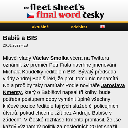
aktuálně
odebírat
Babiš a BIS
26.01.2022 -
EB
Mluvčí vlády
Václav Smolka
včera na Twitteru
oznámil, že premiér Petr Fiala navrhne jmenování
Michala Koudelky ředitelem BIS. Bývalý předseda
vlády Andrej Babiš řekl, že proti tomu nic nenamítá.
No a proč by taky namítal? Podle novináře
Jaroslava
Kmenty
, který o Babišovi napsal tři knihy, bude
potřeba postupem doby vyměnit úplně všechny
klíčové pozice ředitele tajných služeb či policejních
útvarů, pokud chceme „žít bez Andreje Babiše v
zádech“. V České rozhlase Kmenta prohlásil, že „se
každý významný politik za posledních 20 let snažil