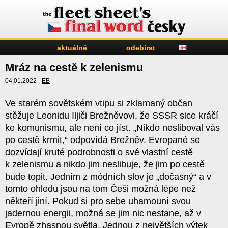
aktuálně
odebírat
Mráz na cestě k zelenismu
04.01.2022 -
EB
Ve starém sovětském vtipu si zklamaný občan
stěžuje Leonidu Iljiči Brežněvovi, že SSSR sice kráčí
ke komunismu, ale není co jíst. „Nikdo nesliboval vás
po cestě krmit,“ odpovídá Brežněv. Evropané se
dozvídají kruté podrobnosti o své vlastní cestě
k zelenismu a nikdo jim neslibuje, že jim po cestě
bude topit. Jedním z módních slov je „dočasný“ a v
tomto ohledu jsou na tom Češi možná lépe než
někteří jiní. Pokud si pro sebe uhamouní svou
jadernou energii, možná se jim nic nestane, až v
Evropě zhasnou světla. Jednou z největších výtek