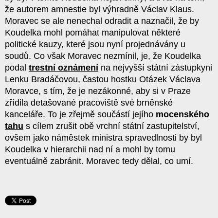
že autorem amnestie byl výhradně
Václav Klaus.
Moravec se ale nenechal odradit a naznačil, že by
Koudelka mohl pomáhat manipulovat některé
politické kauzy, které jsou nyní projednávány u
soudů. Co však Moravec nezmínil, je, že Koudelka
podal
trestní oznámení
na nejvyšší státní zástupkyni
Lenku Bradáčovou, častou hostku Otázek Václava
Moravce, s tím, že je nezákonné, aby si v Praze
zřídila detašované pracoviště své brněnské
kanceláře. To je zřejmě součástí jejího
mocenského
tahu
s cílem zrušit obě vrchní státní zastupitelství,
ovšem jako náměstek ministra spravedlnosti by byl
Koudelka v hierarchii nad ní a mohl by tomu
eventuálně zabránit. Moravec tedy dělal, co umí.