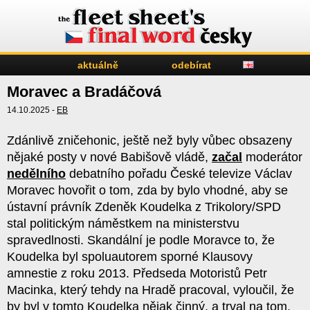
aktuálně
odebírat
Moravec a Bradáčová
14.10.2025 -
EB
Zdánlivě zničehonic, ještě než byly vůbec obsazeny
nějaké posty v nové Babišově vládě,
začal
moderátor
nedělního
debatního pořadu České televize Václav
Moravec hovořit o tom, zda by bylo vhodné, aby se
ústavní právník Zdeněk Koudelka z Trikolory/SPD
stal politickým náměstkem na ministerstvu
spravedlnosti. Skandální je podle Moravce to, že
Koudelka byl spoluautorem sporné
Klausovy
amnestie z roku 2013. Předseda Motoristů Petr
Macinka, který tehdy na Hradě pracoval, vyloučil, že
by byl v tomto Koudelka nějak činný, a trval na tom,