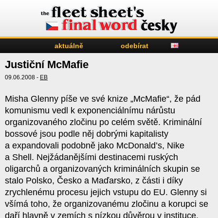
aktuálně
odebírat
Justiční McMafie
09.06.2008 -
EB
Misha Glenny píše ve své knize „McMafie“, že pád
komunismu vedl k exponenciálnímu nárůstu
organizovaného zločinu po celém světě. Kriminální
bossové jsou podle něj dobrými kapitalisty
a expandovali podobně jako McDonald’s, Nike
a Shell. Nejžádanějšími destinacemi ruských
oligarchů a organizovaných kriminálních skupin se
stalo Polsko, Česko a Maďarsko, z části i díky
zrychlenému procesu jejich vstupu do EU. Glenny si
všímá toho, že organizovanému zločinu a korupci se
daří hlavně v zemích s nízkou důvěrou v instituce.