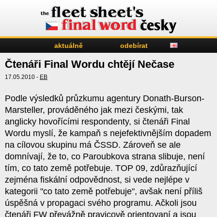
aktuálně
odebírat
Čtenáři Final Wordu chtějí Nečase
17.05.2010 -
EB
Podle výsledků průzkumu agentury Donath-Burson-
Marsteller, prováděného jak mezi českými, tak
anglicky hovořícími respondenty, si čtenáři Final
Wordu myslí, že kampaň s nejefektivnějším dopadem
na cílovou skupinu má ČSSD. Zároveň se ale
domnívají, že to, co Paroubkova strana slibuje, není
tím, co tato země potřebuje. TOP 09, zdůrazňující
zejména fiskální odpovědnost, si vede nejlépe v
kategorii "co tato země potřebuje", avšak není příliš
úspěšná v propagaci svého programu. Ačkoli jsou
čtenáři FW převážně pravicově orientovaní a jsou