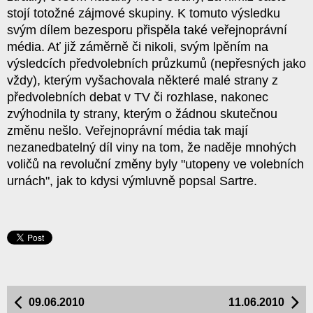
stojí totožné zájmové skupiny. K tomuto výsledku
svým dílem bezesporu přispěla také veřejnoprávní
média. Ať již záměrně či nikoli, svým lpěním na
výsledcích předvolebních průzkumů (nepřesných jako
vždy), kterým vyšachovala některé malé strany z
předvolebních debat v TV či rozhlase, nakonec
zvýhodnila ty strany, kterým o žádnou skutečnou
změnu nešlo. Veřejnoprávní média tak mají
nezanedbatelný díl viny na tom, že naděje mnohých
voličů na revoluční změny byly "utopeny ve volebních
urnách", jak to kdysi výmluvně popsal Sartre.
09.06.2010
11.06.2010