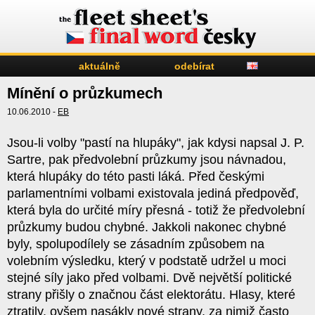
aktuálně
odebírat
Mínění o průzkumech
10.06.2010 -
EB
Jsou-li volby "pastí na hlupáky", jak kdysi napsal J. P.
Sartre, pak předvolební průzkumy jsou návnadou,
která hlupáky do této pasti láká. Před českými
parlamentními volbami existovala jediná předpověď,
která byla do určité míry přesná - totiž že předvolební
průzkumy budou chybné. Jakkoli nakonec chybné
byly, spolupodílely se zásadním způsobem na
volebním výsledku, který v podstatě udržel u moci
stejné síly jako před volbami. Dvě největší politické
strany přišly o značnou část elektorátu. Hlasy, které
ztratily, ovšem nasákly nové strany, za nimiž často