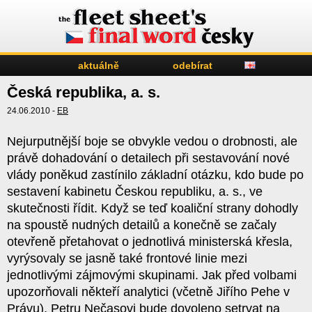
aktuálně
odebírat
Česká republika, a. s.
24.06.2010 -
EB
Nejurputnější boje se obvykle vedou o drobnosti, ale
právě dohadování o detailech při sestavování nové
vlády poněkud zastínilo základní otázku, kdo bude po
sestavení kabinetu Českou republiku, a. s., ve
skutečnosti řídit. Když se teď koaliční strany dohodly
na spoustě nudných detailů a konečně se začaly
otevřeně přetahovat o jednotlivá ministerská křesla,
vyrýsovaly se jasně také frontové linie mezi
jednotlivými zájmovými skupinami. Jak před volbami
upozorňovali někteří analytici (včetně Jiřího Pehe v
Právu), Petru Nečasovi bude dovoleno setrvat na