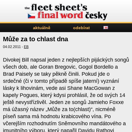
aktuálně
odebírat
Může za to chlast dna
04.02.2011 -
EB
Divokej Bill napsal jeden z nejlepších pijáckých songů
všech dob, ale Goran Bregovic, Gogol Bordello a
Brad Paisely se taky pěkně činili. Pokud jde o
srdečné (či v tomto případě spíše jaterní) vyznání
lásky k lihovinám, vede asi Shane MacGowan z
kapely Pogues, který kdysi prohlásil, že od svých 14
ještě nevystřízlivěl. Jeden ze songů Jamieho Foxxe
má úžasný název „Může za to(chlast)“, nicméně
píseň sama má hodnotu krabicového vína. Po
včerejším rozhodnutím Sněmovního mandátového a
imunitního výboru, který napařil Davidu Rathovi