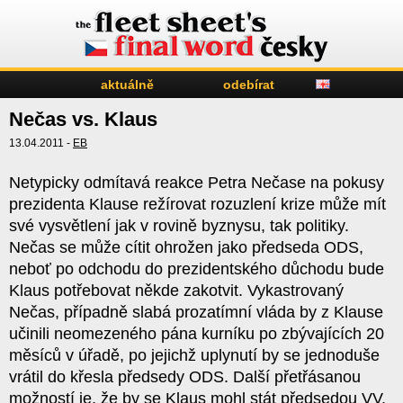
aktuálně
odebírat
Nečas vs. Klaus
13.04.2011 -
EB
Netypicky odmítavá reakce Petra Nečase na pokusy
prezidenta Klause režírovat rozuzlení krize může mít
své vysvětlení jak v rovině byznysu, tak politiky.
Nečas se může cítit ohrožen jako předseda ODS,
neboť po odchodu do prezidentského důchodu bude
Klaus potřebovat někde zakotvit. Vykastrovaný
Nečas, případně slabá prozatímní vláda by z Klause
učinili neomezeného pána kurníku po zbývajících 20
měsíců v úřadě, po jejichž uplynutí by se jednoduše
vrátil do křesla předsedy ODS. Další přetřásanou
možností je, že by se Klaus mohl stát předsedou VV.