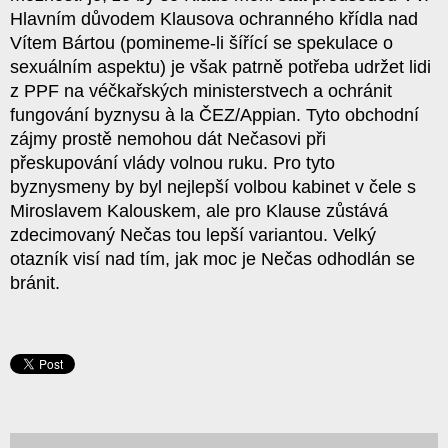
Hlavním důvodem Klausova ochranného křídla nad
Vítem Bártou (pomineme-li šířící se spekulace o
sexuálním aspektu) je však patrně potřeba udržet lidi
z PPF na véčkařských ministerstvech a ochránit
fungování byznysu à la ČEZ/Appian. Tyto obchodní
zájmy prostě nemohou dát Nečasovi při
přeskupování vlády volnou ruku. Pro tyto
byznysmeny by byl nejlepší volbou kabinet v čele s
Miroslavem Kalouskem, ale pro Klause zůstává
zdecimovaný Nečas tou lepší variantou. Velký
otazník visí nad tím, jak moc je Nečas odhodlán se
bránit.