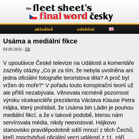
aktuálně
odebírat
Usáma a mediální fikce
03.05.2011 -
EB
V upoutávce České televize na Události a komentáře
zazněly otázky „Co je za tím, že nebyla uvolněna ani
jedna oficiální fotografie teroristova těla? A proč byl
vržen do moře?“ V pořadu touto konspirační teorií už
ale příliš nezabývala. Věnovala nicméně pozornost
výroku vicekancléře prezidenta Václava Klause Petra
Hájka, který prohlásil, že Usáma bin Ládin je pouhou
mediální fikcí, a že v takové podobě, kterou nám
servírovala média, nikdy neexistoval. Hájkovo
stanovisko pravděpodobně sdílí mnozí z těch Čechů,
kteří zpochybňují oficiální verzi událostí z 11. září