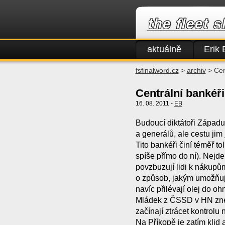
aktuálně
Erik 
fsfinalword.cz
>
archiv
> Cen
Centrální bankéř
16. 08. 2011 -
EB
Budoucí diktátoři Západu
a generálů, ale cestu jim 
Tito bankéři činí téměř to
spíše přímo do ní). Nejde 
povzbuzují lidi k nákupům
o způsob, jakým umožňují 
navíc přilévají olej do oh
Mládek z ČSSD v HN zne
začínají ztrácet kontrolu 
Na Příkopě je zatím klid 