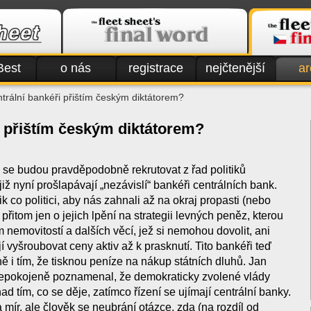
Best
o nás
registrace
nejčtenější
ar
trální bankéři přištím českým diktátorem?
i přištím českým diktátorem?
 se budou pravděpodobně rekrutovat z řad politiků
již nyní prošlapávají „nezávislí“ bankéři centrálních bank.
lik co politici, aby nás zahnali až na okraj propasti (nebo
přitom jen o jejich lpění na strategii levných peněz, kterou
 nemovitostí a dalších věcí, jež si nemohou dovolit, ani
vyšroubovat ceny aktiv až k prasknutí. Tito bankéři teď
ně i tím, že tisknou peníze na nákup státních dluhů. Jan
pokojeně poznamenal, že demokraticky zvolené vlády
nad tím, co se děje, zatímco řízení se ujímají centrální banky.
a mír, ale člověk se neubrání otázce, zda (na rozdíl od