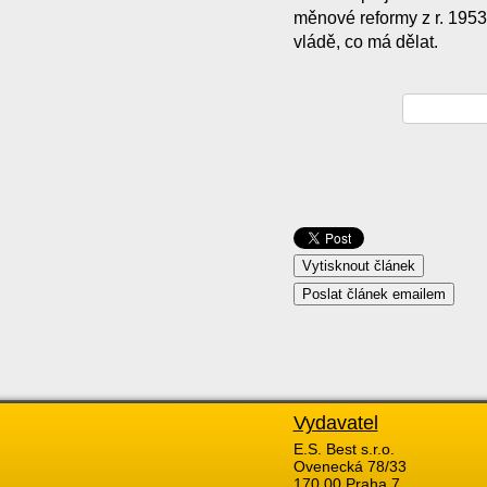
měnové reformy z r. 1953)
vládě, co má dělat.
Vydavatel
E.S. Best s.r.o.
Ovenecká 78/33
170 00 Praha 7