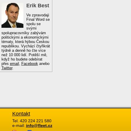
Erik Best
Ve zpravodaji
Final Word se
spolu se
svými
spolupracovníky zabývám
politickými a ekonomickými
tématy, která hýbou Českou
republikou. Vychází čtyřikrát
týdně a denně ho čte více
než 10 000 lidí. Potěší mě,
když ho budete odebírat
přes
email
,
Facebook
anebo
Twitter
.
Kontakt
Tel. 420 224 221 580
e-mail:
info@fleet.cz