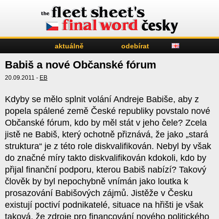
aktuálně
odebírat
Babiš a nové Občanské fórum
20.09.2011 -
EB
Kdyby se mělo splnit volání Andreje Babiše, aby z
popela spálené země České republiky povstalo nové
Občanské fórum, kdo by měl stát v jeho čele? Zcela
jistě ne Babiš, který ochotně přiznává, že jako „stará
struktura“ je z této role diskvalifikován. Nebyl by však
do značné míry takto diskvalifikován kdokoli, kdo by
přijal finanční podporu, kterou Babiš nabízí? Takový
člověk by byl nepochybně vnímán jako loutka k
prosazování Babišových zájmů. Jistěže v Česku
existují poctiví podnikatelé, situace na hřišti je však
taková, že zdroje pro financování nového politického