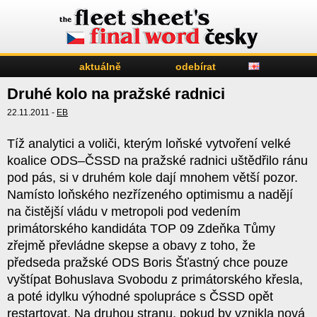
aktuálně
odebírat
Druhé kolo na pražské radnici
22.11.2011 -
EB
Tíž analytici a voliči, kterým loňské vytvoření velké
koalice ODS–ČSSD na pražské radnici uštědřilo ránu
pod pás, si v druhém kole dají mnohem větší pozor.
Namísto loňského nezřízeného optimismu a nadějí
na čistější vládu v metropoli pod vedením
primátorského kandidáta TOP 09 Zdeňka Tůmy
zřejmě převládne skepse a obavy z toho, že
předseda pražské ODS Boris Šťastný chce pouze
vyštípat Bohuslava Svobodu z primátorského křesla,
a poté idylku výhodné spolupráce s ČSSD opět
restartovat. Na druhou stranu, pokud by vznikla nová