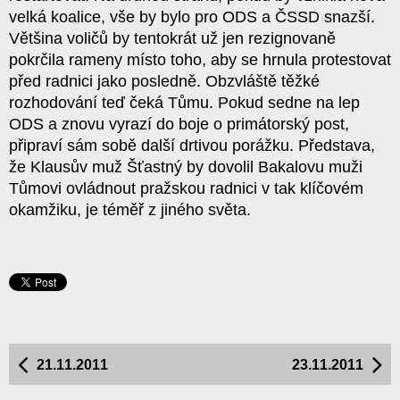
velká koalice, vše by bylo pro ODS a ČSSD snazší.
Většina voličů by tentokrát už jen rezignovaně
pokrčila rameny místo toho, aby se hrnula protestovat
před radnici jako posledně. Obzvláště těžké
rozhodování teď čeká Tůmu. Pokud sedne na lep
ODS a znovu vyrazí do boje o primátorský post,
připraví sám sobě další drtivou porážku. Představa,
že Klausův muž Šťastný by dovolil Bakalovu muži
Tůmovi ovládnout pražskou radnici v tak klíčovém
okamžiku, je téměř z jiného světa.
21.11.2011
23.11.2011