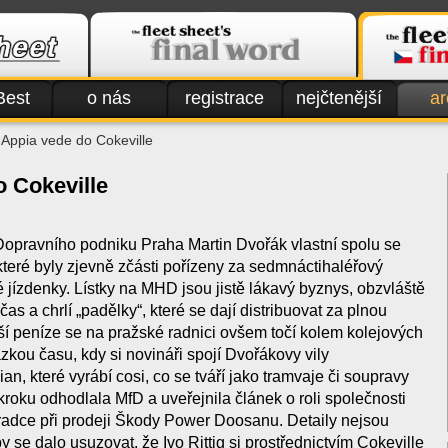
Best
o nás
registrace
nejčtenější
ar
 Appia vede do Cokeville
o Cokeville
 Dopravního podniku Praha Martin Dvořák vlastní spolu se
které byly zjevně zčásti pořízeny za sedmnáctihaléřový
 jízdenky. Lístky na MHD jsou jistě lákavý byznys, obzvláště
as a chrlí „padělky“, které se dají distribuovat za plnou
í peníze se na pražské radnici ovšem točí kolem kolejových
ázkou času, kdy si novináři spojí Dvořákovy vily
, které vyrábí cosi, co se tváří jako tramvaje či soupravy
roku odhodlala MfD a uveřejnila článek o roli společnosti
radce při prodeji Škody Power Doosanu. Detaily nejsou
y se dalo usuzovat, že Ivo Rittig si prostřednictvím Cokeville