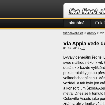
aktuálně
Erik 
fsfinalword.cz
>
archiv
> Via
Via Appia vede d
01. 02. 2012 -
EB
Bývalý generální ředitel
svou matkou několik vil, 
desátek z každé vytištěné
pokud rotačky jedou přesč
velkoobchodní cenu. Větš
vozidel, a tak bylo jen ot
a konsorcium Škoda/Appian
metra. Dnes se k tomuto k
Cokeville Assets jako po
známy, ale z logiky věci b