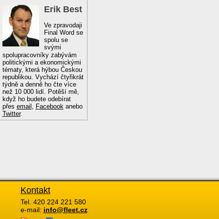
Erik Best
Ve zpravodaji
Final Word se
spolu se
svými
spolupracovníky zabývám
politickými a ekonomickými
tématy, která hýbou Českou
republikou. Vychází čtyřikrát
týdně a denně ho čte více
než 10 000 lidí. Potěší mě,
když ho budete odebírat
přes
email
,
Facebook
anebo
Twitter
.
Kontakt
Tel. 420 224 221 580
e-mail:
info@fleet.cz