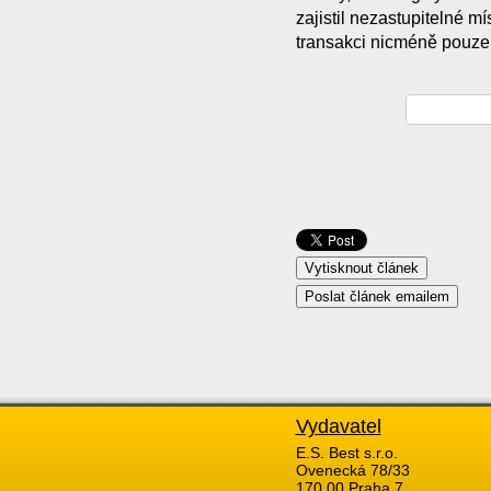
zajistil nezastupitelné 
transakci nicméně pouze
Vydavatel
E.S. Best s.r.o.
Ovenecká 78/33
170 00 Praha 7