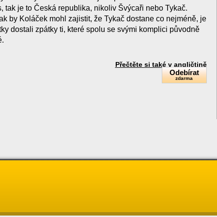
s, tak je to Česká republika, nikoliv Švýcaři nebo Tykač.
ak by Koláček mohl zajistit, že Tykač dostane co nejméně, je
ky dostali zpátky ti, které spolu se svými komplici původně
é.
Přečtěte si také v angličtině
Odebírat
zdarma