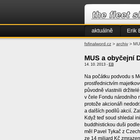
aktuálně
Erik 
fsfinalword.cz
>
archiv
> MUS
MUS a obyčejní 
14. 10. 2013 -
EB
Na počátku podvodu s Mo
prostřednictvím majetkov
původně vlastnili držitel
v čele Fondu národního 
protože akcionáři nedodr
a dalších podílů akcií. Zat
Když teď soud shledal in
buddhistickou duši podle 
měl Pavel Tykač z Czech 
ze 14 miliard Kč zmraze