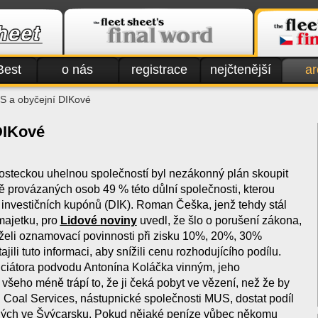
Best
o nás
registrace
nejčtenější
ar
 a obyčejní DIKové
DIKové
steckou uhelnou společností byl nezákonný plán skoupit
ě provázaných osob 49 % této důlní společnosti, kterou
é investičních kupónů (DIK). Roman Češka, jenž tehdy stál
majetku, pro
Lidové noviny
uvedl, že šlo o porušení zákona,
želi oznamovací povinnosti při zisku 10%, 20%, 30%
ajili tuto informaci, aby snížili cenu rozhodujícího podílu.
iciátora podvodu Antonína Koláčka vinným, jeho
všeho méně trápí to, že ji čeká pobyt ve vězení, než že by
Coal Services, nástupnické společnosti MUS, dostat podíl
ných ve Švýcarsku. Pokud nějaké peníze vůbec někomu