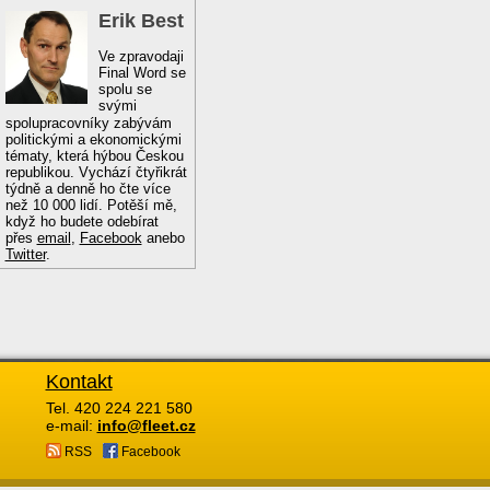
Erik Best
Ve zpravodaji
Final Word se
spolu se
svými
spolupracovníky zabývám
politickými a ekonomickými
tématy, která hýbou Českou
republikou. Vychází čtyřikrát
týdně a denně ho čte více
než 10 000 lidí. Potěší mě,
když ho budete odebírat
přes
email
,
Facebook
anebo
Twitter
.
Kontakt
Tel. 420 224 221 580
e-mail:
info@fleet.cz
RSS
Facebook