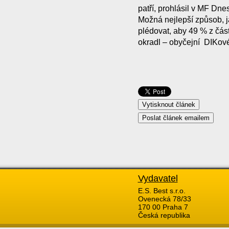
patří, prohlásil v MF Dne
Možná nejlepší způsob, j
plédovat, aby 49 % z část
okradl – obyčejní DIKov
Vydavatel
E.S. Best s.r.o.
Ovenecká 78/33
170 00 Praha 7
Česká republika