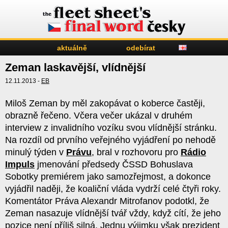
aktuálně
odebírat
Zeman laskavější, vlídnější
12.11.2013 -
EB
Miloš Zeman by měl zakopávat o koberce častěji,
obrazně řečeno. Včera večer ukázal v druhém
interview z invalidního vozíku svou vlídnější stránku.
Na rozdíl od prvního veřejného vyjádření po nehodě
minulý týden v
Právu
, bral v rozhovoru pro
Rádi
o
Impuls
jmenování předsedy ČSSD Bohuslava
Sobotky premiérem jako samozřejmost, a dokonce
vyjádřil naději, že koaliční vláda vydrží celé čtyři roky.
Komentátor Práva Alexandr Mitrofanov podotkl, že
Zeman nasazuje vlídnější tvář vždy, když cítí, že jeho
pozice není příliš silná. Jednu výjimku však prezident