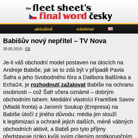
aktuálně
odebírat
Babišův nový nepřítel – TV Nova
20.05.2015 -
EB
Je-li váš obchodní model postaven na útocích na
Andreje Babiše, jak se to zdá být v případě Pavla
Šafra a jeho Svobodného fóra a Dalibora Balšínka a
Echa24, je
rozhodnutí zažalovat
Babiše na ochranu
osobnosti – což Šafr včera oznámil – dobrým
obchodním tahem. Mediální vlastníci František Savov
(Mladá fronta) a Jaromír Soukup (Empresa) na
Babiše útočí z jiného důvodu: média jim slouží
k legitimizaci a ochraně jejich dalších, méně vábných
obchodních aktivit, a Babiš pro tyto příjmy
představuje riziko kvůli svým cíleným protikorupčním