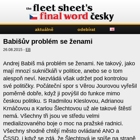
aktuálně
odebírat
Babišův problém se ženami
26.08.2015 -
EB
Andrej Babiš má problém se ženami. Ne takový, jako
mají mnozí sukničkáři v politice, anebo se o tom
alespoň neví. Nezvládá však udržet pod kontrolou
své političky. Počáteční spor s Věrou Jourovou vyřešil
poměrně dobře, když ji povýšil do funkce mimo
českou politiku. S Radmilou Kleslovou, Adrianou
Krnáčovou a Karlou Šlechtovou už ale takové štěstí
nemá. Všechny tři jsou ve středu velmi
medializovaného boje o moc na pražské radnici.
Všechny shodně chtějí město ovládané ANO a
ČSSD, i když se zdá, že Šlechtová je spíše na straně