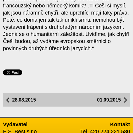
francouzský nebo německý komik? „Ti Češi si myslí,
jak jsou náramně chytří, ale uprchlíci mají taky práva.
Poté, co doma jen tak tak unikli smrti, nemohou být
vystaveni trápení s druhořadým národním jazykem.
Jedná se o humanitární záležitost. Uvidíme, jak chytří
Češi budou, až vydáme evropskou směrnici o
povinných druhých úředních jazycích.“
28.08.2015
01.09.2015
Vydavatel
Kontakt
E.S. Best s.r.o.
Tel. 420 224 221 580