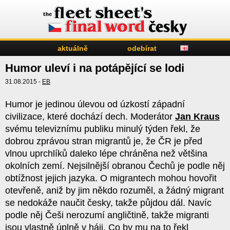
aktuálně
odebírat
Humor uleví i na potápějící se lodi
31.08.2015 -
EB
Humor je jedinou úlevou od úzkostí západní
civilizace, které dochází dech. Moderátor
Jan Kraus
svému televiznímu publiku minulý týden řekl, že
dobrou zprávou stran migrantů je, že ČR je před
vlnou uprchlíků daleko lépe chráněna než většina
okolních zemí. Nejsilnější obranou Čechů je podle něj
obtížnost jejich jazyka. O migrantech mohou hovořit
otevřeně, aniž by jim někdo rozuměl, a žádný migrant
se nedokáže naučit česky, takže půjdou dál. Navíc
podle něj Češi nerozumí angličtině, takže migranti
jsou vlastně úplně v háji. Co by mu na to řekl