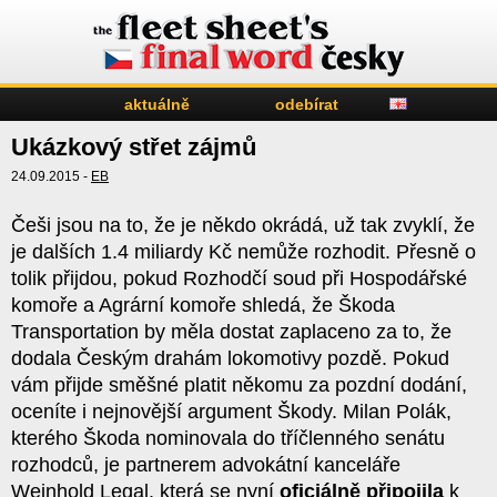
aktuálně
odebírat
Ukázkový střet zájmů
24.09.2015 -
EB
Češi jsou na to, že je někdo okrádá, už tak zvyklí, že
je dalších 1.4 miliardy Kč nemůže rozhodit. Přesně o
tolik přijdou, pokud Rozhodčí soud při Hospodářské
komoře a Agrární komoře shledá, že Škoda
Transportation by měla dostat zaplaceno za to, že
dodala Českým drahám lokomotivy pozdě. Pokud
vám přijde směšné platit někomu za pozdní dodání,
oceníte i nejnovější argument Škody. Milan Polák,
kterého Škoda nominovala do tříčlenného senátu
rozhodců, je partnerem advokátní kanceláře
Weinhold Legal, která se nyní
oficiálně připojila
k