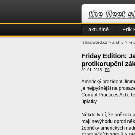
aktuálně
Erik 
fsfinalword.cz
>
archiv
> Fri
Friday Edition: J
protikorupční zá
30. 01. 2015 -
EB
Americký prezident Jimmy 
je nejpyšnější na prosaz
Corrupt Practices Act). T
úplatky.
Někdo tvrdí, že poškozuj
mají nevýhodu oproti něk
žebříčky amerických nadn
zahraničních zdrojů a zjis