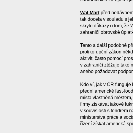
Wal-Mart
před nedávnem n
tak docela v souladu s j
skrylo důkazy o tom, že 
zahraničí obrovské úplat
Tento a další podobné př
protikorupční zákon někd
aktivit, často pomocí pros
v zahraničí ztěžuje také 
anebo požadovat podpo
Kdo ví, jak v ČR funguje
přední americké fast-food
místa vlastněná městem, 
firmy získávat takové luk
v souvislosti s tendrem 
ministerstva práce a soc
řízení získat americká sp