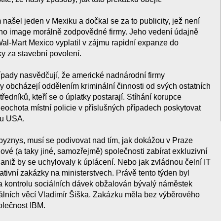
ašel jeden v Mexiku a dočkal se za to publicity, jež není
eho image morálně zodpovědné firmy. Jeho vedení údajně
Wal-Mart Mexico vyplatil v zájmu rapidní expanze do
ky za stavební povolení.
ípady nasvědčují, že americké nadnárodní firmy
y obcházejí oddělením kriminální činnosti od svých ostatních
tředníků, kteří se o úplatky postarají. Stíhání korupce
neochota místní policie v příslušných případech poskytovat
ru USA.
 byznys, musí se podivovat nad tím, jak dokážou v Praze
ové (a taky jiné, samozřejmě) společnosti zabírat exkluzivní
aniž by se uchylovaly k úplácení. Nebo jak zvládnou čelní IT
rativní zakázky na ministerstvech. Právě tento týden byl
na kontrolu sociálních dávek obžalován bývalý náměstek
iálních věcí Vladimír Šiška. Zakázku měla bez výběrového
olečnost IBM.