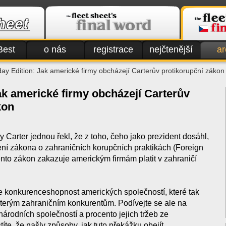
Best
o nás
registrace
nejčtenější
ar
day Edition: Jak americké firmy obcházejí Carterův protikorupční zákon
ak americké firmy obcházejí Carterův
kon
Carter jednou řekl, že z toho, čeho jako prezident dosáhl,
ení zákona o zahraničních korupčních praktikách (Foreign
ento zákon zakazuje americkým firmám platit v zahraničí
e konkurenceshopnost amerických společností, které tak
terým zahraničním konkurentům. Podívejte se ale na
árodních společností a procento jejich tržeb ze
títe, že našly způsoby, jak tuto překážku obejít.