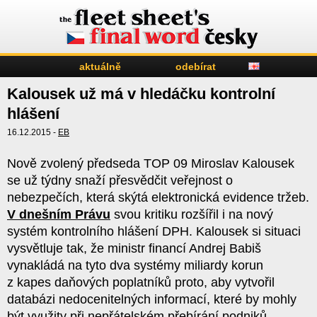
aktuálně
odebírat
Kalousek už má v hledáčku kontrolní
hlášení
16.12.2015 -
EB
Nově zvolený předseda TOP 09 Miroslav Kalousek
se už týdny snaží přesvědčit veřejnost o
nebezpečích, která skýtá elektronická evidence tržeb.
V dnešním Právu
svou kritiku rozšířil i na nový
systém kontrolního hlášení DPH. Kalousek si situaci
vysvětluje tak, že ministr financí Andrej Babiš
vynakládá na tyto dva systémy miliardy korun
z kapes daňových poplatníků proto, aby vytvořil
databázi nedocenitelných informací, které by mohly
být využity při nepřátelském přebírání podniků.