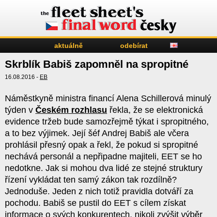
aktuálně
odebírat
Skrblík Babiš zapomněl na spropitné
16.08.2016 -
EB
Náměstkyně ministra financí Alena Schillerová minulý
týden v
Českém rozhlasu
řekla, že se elektronická
evidence tržeb bude samozřejmě týkat i spropitného,
a to bez výjimek. Její šéf Andrej Babiš ale včera
prohlásil přesný opak a řekl, že pokud si spropitné
nechává personál a nepřipadne majiteli, EET se ho
nedotkne. Jak si mohou dva lidé ze stejné struktury
řízení vykládat ten samý zákon tak rozdílně?
Jednoduše. Jeden z nich totiž pravidla dotváří za
pochodu. Babiš se pustil do EET s cílem získat
informace o svých konkurentech, nikoli zvýšit výběr