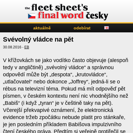
aktuálně
odebírat
Svévolný vládce na pět
30.08.2016 -
EB
V křížovkách se jako vodítko často objevuje (alespoň
tedy v angličtině) „svévolný vládce“ a správnou
odpovědí může být „despota“, „krutovládce“,
„utlačovatel“ nebo dokonce „Joffrey“, jedná-li se o
rébus na televizní téma. Pokud má mít odpověď pět
písmen, v českém kontextu není nic vhodnějšího než
„Babiš“ (i když „tyran“ je v češtině taky na pět).
Včerejší překvapivé oznámení, že elektronická
evidence tržeb zpočátku nebude platit pro stánkaře,
je jen posledním příkladem Babišova impulzivního
čtení českého práva. Předtím si veřejně protiřečil se