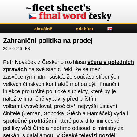
aktuálně
odebírat
Zahraniční politika na prodej
20.10.2016 -
EB
Petr Nováček z Českého rozhlasu
včera v poledních
zprávách
na své stanici řekl, že se mezi
zasvěcenými lidmi šušká, že součástí slíbených
velkých čínských kontraktů mohou být i finanční
injekce pro určité politické subjekty, které by je
náležitě finančně vybavily před příštími
volbami.Vysvětloval, proč čtyři nejvyšší ústavní
činitelé (Zeman, Sobotka, Štěch a Hamáček) vydali
společné prohlášení
, které potvrdilo linii české
politiky vůči Číně a nepřímo odsoudilo ministry za
setkání s dalajlámou. V
České televizi
později