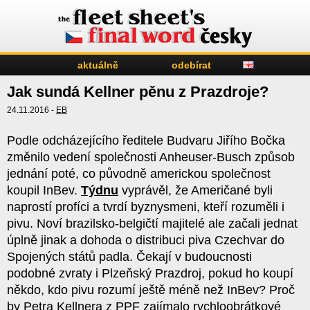
aktuálně
odebírat
Jak sundá Kellner pěnu z Prazdroje?
24.11.2016 -
EB
Podle odcházejícího ředitele Budvaru Jiřího Bočka
změnilo vedení společnosti Anheuser-Busch způsob
jednání poté, co původně americkou společnost
koupil InBev.
Týdnu
vyprávěl, že Američané byli
naprostí profíci a tvrdí byznysmeni, kteří rozuměli i
pivu. Noví brazilsko-belgičtí majitelé ale začali jednat
úplně jinak a dohoda o distribuci piva Czechvar do
Spojených států padla. Čekají v budoucnosti
podobné zvraty i Plzeňský Prazdroj, pokud ho koupí
někdo, kdo pivu rozumí ještě méně než InBev? Proč
by Petra Kellnera z PPF zajímalo rychloobrátkové