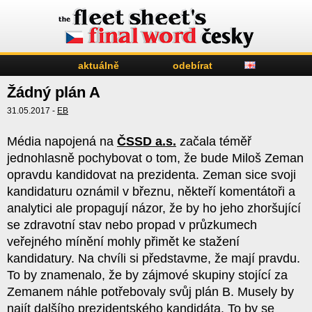
aktuálně
odebírat
Žádný plán A
31.05.2017 -
EB
Média napojená na
ČSSD a.s.
začala téměř
jednohlasně pochybovat o tom, že bude Miloš Zeman
opravdu kandidovat na prezidenta. Zeman sice svoji
kandidaturu oznámil v březnu, někteří komentátoři a
analytici ale propagují názor, že by ho jeho zhoršující
se zdravotní stav nebo propad v průzkumech
veřejného mínění mohly přimět ke stažení
kandidatury. Na chvíli si představme, že mají pravdu.
To by znamenalo, že by zájmové skupiny stojící za
Zemanem náhle potřebovaly svůj plán B. Musely by
najít dalšího prezidentského kandidáta. To by se