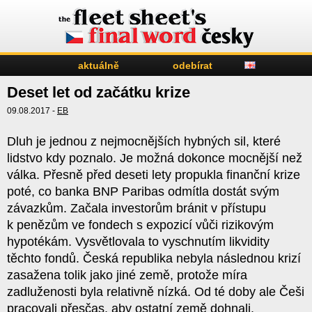
aktuálně
odebírat
Deset let od začátku krize
09.08.2017 -
EB
Dluh je jednou z nejmocnějších hybných sil, které
lidstvo kdy poznalo. Je možná dokonce mocnější než
válka. Přesně před deseti lety propukla finanční krize
poté, co banka BNP Paribas odmítla dostát svým
závazkům. Začala investorům bránit v přístupu
k penězům ve fondech s expozicí vůči rizikovým
hypotékám. Vysvětlovala to vyschnutím likvidity
těchto fondů. Česká republika nebyla následnou krizí
zasažena tolik jako jiné země, protože míra
zadluženosti byla relativně nízká. Od té doby ale Češi
pracovali přesčas, aby ostatní země dohnali.