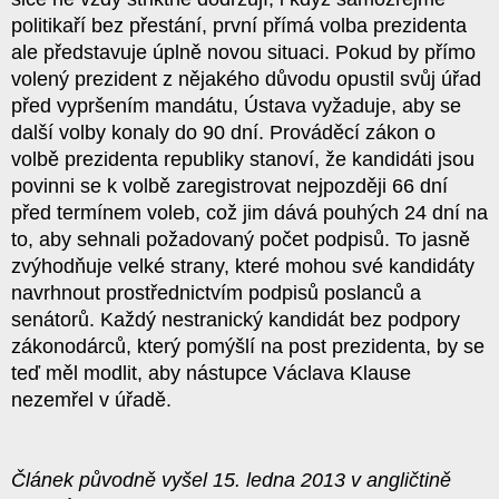
politikaří bez přestání, první přímá volba prezidenta
ale představuje úplně novou situaci. Pokud by přímo
volený prezident z nějakého důvodu opustil svůj úřad
před vypršením mandátu, Ústava vyžaduje, aby se
další volby konaly do 90 dní. Prováděcí zákon o
volbě prezidenta republiky stanoví, že kandidáti jsou
povinni se k volbě zaregistrovat nejpozději 66 dní
před termínem voleb, což jim dává pouhých 24 dní na
to, aby sehnali požadovaný počet podpisů. To jasně
zvýhodňuje velké strany, které mohou své kandidáty
navrhnout prostřednictvím podpisů poslanců a
senátorů. Každý nestranický kandidát bez podpory
zákonodárců, který pomýšlí na post prezidenta, by se
teď měl modlit, aby nástupce Václava Klause
nezemřel v úřadě.
Článek původně vyšel 15. ledna 2013 v angličtině