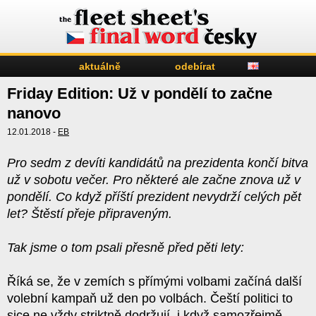
aktuálně
odebírat
Friday Edition: Už v pondělí to začne
nanovo
12.01.2018 -
EB
Pro sedm z devíti kandidátů na prezidenta končí bitva
už v sobotu večer. Pro některé ale začne znova už v
pondělí. Co když příští prezident nevydrží celých pět
let? Štěstí přeje připraveným.
Tak jsme o tom psali přesně před pěti lety:
Říká se, že v zemích s přímými volbami začíná další
volební kampaň už den po volbách. Čeští politici to
sice ne vždy striktně dodržují, i když samozřejmě