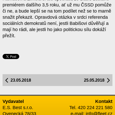
premiérem dalšího 3,5 roku, ať už mu ČSSD pomůže
či ne, a bude lepší se na tom podílet než se to marně
snažit překazit. Opravdová otázka v srdci referenda
sociálních demokratů není, jestli Babišovi důvěřují a
mají ho rádi, ale jestli ho jako politickou sílu dokáží
přežít.
23.05.2018
25.05.2018
Vydavatel
Kontakt
E.S. Best s.r.o.
Tel. 420 224 221 580
Ovenecká 78/33
e-mail:
info@fleet.cz