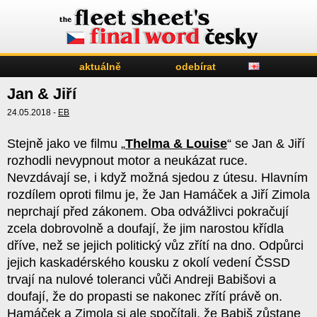
aktuálně
odebírat
Jan & Jiří
24.05.2018 -
EB
Stejně jako ve filmu „
Thelma & Louise
“ se Jan & Jiří
rozhodli nevypnout motor a neukázat ruce.
Nevzdávají se, i když možná sjedou z útesu. Hlavním
rozdílem oproti filmu je, že Jan Hamáček a Jiří Zimola
neprchají před zákonem. Oba odvážlivci pokračují
zcela dobrovolně a doufají, že jim narostou křídla
dříve, než se jejich politický vůz zřítí na dno. Odpůrci
jejich kaskadérského kousku z okolí vedení ČSSD
trvají na nulové toleranci vůči Andreji Babišovi a
doufají, že do propasti se nakonec zřítí právě on.
Hamáček a Zimola si ale spočítali, že Babiš zůstane