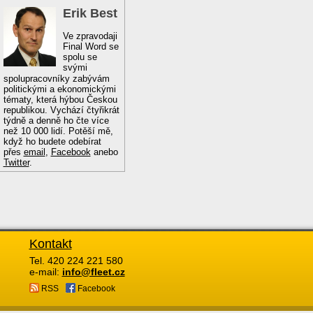
Erik Best
Ve zpravodaji
Final Word se
spolu se
svými
spolupracovníky zabývám
politickými a ekonomickými
tématy, která hýbou Českou
republikou. Vychází čtyřikrát
týdně a denně ho čte více
než 10 000 lidí. Potěší mě,
když ho budete odebírat
přes
email
,
Facebook
anebo
Twitter
.
Kontakt
Tel. 420 224 221 580
e-mail:
info@fleet.cz
RSS
Facebook