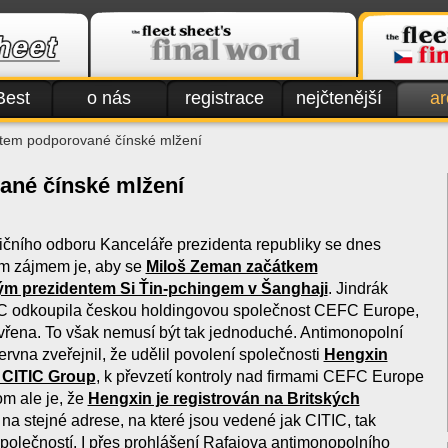
Best
o nás
registrace
nejčtenější
ar
tem podporované čínské mlžení
ané čínské mlžení
ičního odboru Kanceláře prezidenta republiky se dnes
ším zájmem je, aby se
Miloš Zeman začátkem
kým prezidentem Si Ťin-pchingem v Šanghaji
. Jindrák
TIC odkoupila českou holdingovou společnost CEFC Europe,
řena. To však nemusí být tak jednoduché. Antimonopolní
rvna zveřejnil, že udělil povolení společnosti
Hengxin
í CITIC Group
, k převzetí kontroly nad firmami CEFC Europe
m ale je, že
Hengxin je registrován na Britských
na stejné adrese, na které jsou vedené jak CITIC, tak
olečností. I přes prohlášení Rafajova antimonopolního