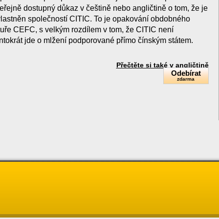
eřejně dostupný důkaz v češtině nebo angličtině o tom, že je
astněn společností CITIC. To je opakování obdobného
tuře CEFC, s velkým rozdílem v tom, že CITIC není
ntokrát jde o mlžení podporované přímo čínským státem.
Přečtěte si také v angličtině
Odebírat
zdarma