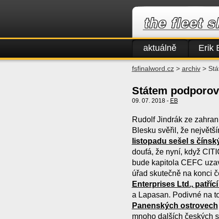
aktuálně
Erik 
fsfinalword.cz
>
archiv
> Stá
Státem podporov
09. 07. 2018 -
EB
Rudolf Jindrák ze zahran
Blesku svěřil, že největ
listopadu sešel s číns
doufá, že nyní, když CI
bude kapitola CEFC uzav
úřad skutečně na konci če
Enterprises Ltd., patříc
a Lapasan. Podivné na to
Panenských ostrovech
mnoho dalších českých sp