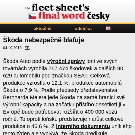
aktuálně
odebírat
Škoda nebezpečně blafuje
04.10.2018 -
EB
Škoda Auto podle
výroční zprávy
loni ve svých
továrnách vyrobila 767 474 škodovek a dalších 90
629 automobilů pod značkou SEAT. Celková
produkce vzrostla o 12,1 %, produkce automobilů
Škoda o 7,9 %. Podle předsedy představenstva
Bernharda Maiera jede Škoda na samé hranici své
výrobní kapacity a na začátku příštího desetiletí ji v
Evropě bude potřebovat rozšířit o 400 000 vozů
ročně. To oproti loňsku představuje nárůst celkové
produkce o 46,6 %. Z
interního dokumentu
uniklého
tento týden ale vyplývá, že Škoda predikuje