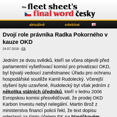
aktuálně
odebírat
Dvojí role právníka Radka Pokorného v
kauze OKD
24.07.2018 -
EB
Jedním ze dvou svědků, kteří se včera objevili před
parlamentní vyšetřovací komisí pro privatizaci OKD,
byl bývalý vedoucí zaměstnanec Úřadu pro ochranu
hospodářské soutěže Kamil Rudolecký. Včerejší
slyšení bylo uzavřené, Rudolecký byl však jedním z
několika státních úředníků
, kteří v lednu 2006
Evropskou komisi přesvědčovali, že prodej OKD
Karbon Investu nebyl nelegální. Martin Brož z
ministerstva financí policii řekl, že text dopisu
odeslaný za tímto účelem EK na
hlavičkovém