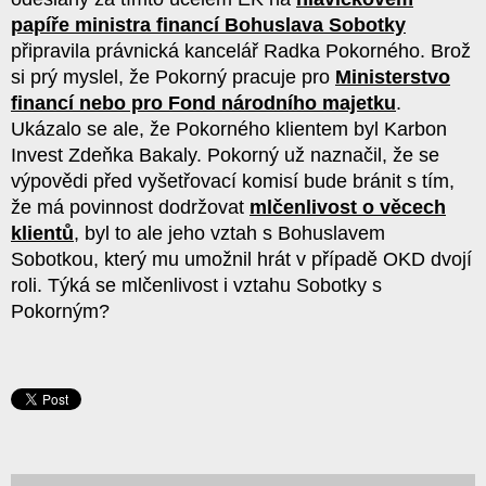
papíře ministra financí Bohuslava Sobotky
připravila právnická kancelář Radka Pokorného. Brož
si prý myslel, že Pokorný pracuje pro
Ministerstvo
financí nebo pro Fond národního majetku
.
Ukázalo se ale, že Pokorného klientem byl Karbon
Invest Zdeňka Bakaly. Pokorný už naznačil, že se
výpovědi před vyšetřovací komisí bude bránit s tím,
že má povinnost dodržovat
mlčenlivost o věcech
klientů
, byl to ale jeho vztah s Bohuslavem
Sobotkou, který mu umožnil hrát v případě OKD dvojí
roli. Týká se mlčenlivost i vztahu Sobotky s
Pokorným?