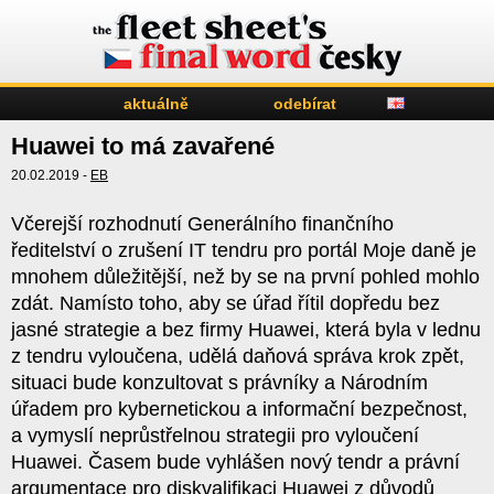
aktuálně
odebírat
Huawei to má zavařené
20.02.2019 -
EB
Včerejší rozhodnutí Generálního finančního
ředitelství o zrušení IT tendru pro portál Moje daně je
mnohem důležitější, než by se na první pohled mohlo
zdát. Namísto toho, aby se úřad řítil dopředu bez
jasné strategie a bez firmy Huawei, která byla v lednu
z tendru vyloučena, udělá daňová správa krok zpět,
situaci bude konzultovat s právníky a Národním
úřadem pro kybernetickou a informační bezpečnost,
a vymyslí neprůstřelnou strategii pro vyloučení
Huawei. Časem bude vyhlášen nový tendr a právní
argumentace pro diskvalifikaci Huawei z důvodů