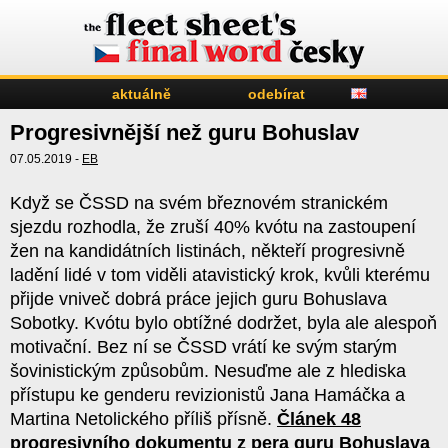
aktuálně
odebírat
Progresivnější než guru Bohuslav
07.05.2019 -
EB
Když se ČSSD na svém březnovém stranickém
sjezdu rozhodla, že zruší 40% kvótu na zastoupení
žen na kandidátních listinách, někteří progresivně
ladění lidé v tom viděli atavistický krok, kvůli kterému
přijde vniveč dobrá práce jejich guru Bohuslava
Sobotky. Kvótu bylo obtížné dodržet, byla ale alespoň
motivační. Bez ní se ČSSD vrátí ke svým starým
šovinistickým způsobům. Nesuďme ale z hlediska
přístupu ke genderu revizionistů Jana Hamáčka a
Martina Netolického příliš přísně.
Článek 48
progresivního dokumentu z pera guru Bohuslava