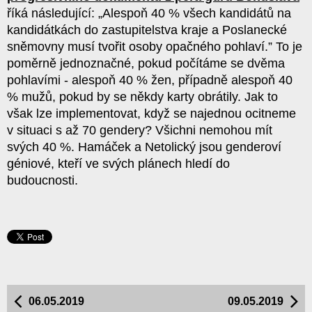
říká následující: „Alespoň 40 % všech kandidátů na
kandidátkách do zastupitelstva kraje a Poslanecké
sněmovny musí tvořit osoby opačného pohlaví.” To je
poměrně jednoznačné, pokud počítáme se dvěma
pohlavími - alespoň 40 % žen, případně alespoň 40
% mužů, pokud by se někdy karty obrátily. Jak to
však lze implementovat, když se najednou ocitneme
v situaci s až 70 gendery? Všichni nemohou mít
svých 40 %. Hamáček a Netolický jsou genderoví
géniové, kteří ve svých plánech hledí do
budoucnosti.
06.05.2019
09.05.2019