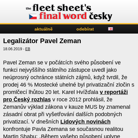
aktuálně
odebírat
Legalizátor Pavel Zeman
18.06.2019 -
EB
Pavel Zeman se v počátcích svého působení ve
funkci nejvyššího státního zástupce uvedl jako
neúprosný ochránce státních zájmů, když tvrdil, že
prodej 46 % Mostecké uhelné byl privatizační zločin s
promlčecí lhůtou 20 let. Karel Hvížďala
v reportáži
pro Český rozhlas
v roce 2012 prohlásil, že
Zemanův výklad zákona v kauze MUS by znamenal
zásadní obrat při vyšetřování dalších podobných
privatizací. V dnešních
Lidových novinách
konfrontuje Pavla Zemana se současnou realitou
Martin Shabu: „Během vašeho působení uplyne