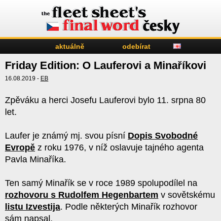
aktuálně
odebírat
Friday Edition: O Lauferovi a Minaříkovi
16.08.2019 -
EB
Zpěváku a herci Josefu Lauferovi bylo 11. srpna 80
let.
Laufer je známý mj. svou písní
Dopis Svobodné
Evropě
z roku 1976, v níž oslavuje tajného agenta
Pavla Minaříka.
Ten samý Minařík se v roce 1989 spolupodílel na
rozhovoru s Rudolfem Hegenbartem
v sovětskému
listu Izvestija
. Podle některých Minařík rozhovor
sám napsal.