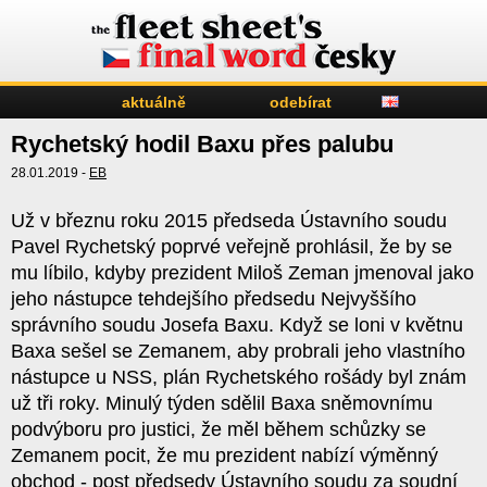
aktuálně
odebírat
Rychetský hodil Baxu přes palubu
28.01.2019 -
EB
Už v březnu roku 2015 předseda Ústavního soudu
Pavel Rychetský poprvé veřejně prohlásil, že by se
mu líbilo, kdyby prezident Miloš Zeman jmenoval jako
jeho nástupce tehdejšího předsedu Nejvyššího
správního soudu Josefa Baxu. Když se loni v květnu
Baxa sešel se Zemanem, aby probrali jeho vlastního
nástupce u NSS, plán Rychetského rošády byl znám
už tři roky. Minulý týden sdělil Baxa sněmovnímu
podvýboru pro justici, že měl během schůzky se
Zemanem pocit, že mu prezident nabízí výměnný
obchod - post předsedy Ústavního soudu za soudní