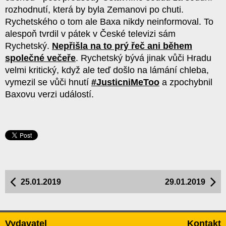
rozhodnutí, která by byla Zemanovi po chuti.
Rychetského o tom ale Baxa nikdy neinformoval. To
alespoň tvrdil v pátek v České televizi sám
Rychetský.
Nepřišla na to prý řeč ani během
společné večeře
. Rychetský bývá jinak vůči Hradu
velmi kritický, když ale teď došlo na lámání chleba,
vymezil se vůči hnutí
#JusticniMeToo
a zpochybnil
Baxovu verzi událostí.
25.01.2019
29.01.2019
Vydavatel
Kontakt