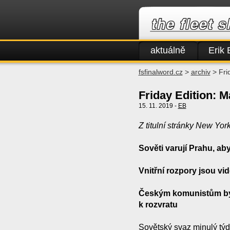
aktuálně
Erik 
fsfinalword.cz
>
archiv
> Frid
Friday Edition: M
15. 11. 2019 -
EB
Z titulní stránky New Yo
Sověti varují Prahu, ab
Vnitřní rozpory jsou vid
Českým komunistům by
k rozvratu
Sovětský svaz minulý týd