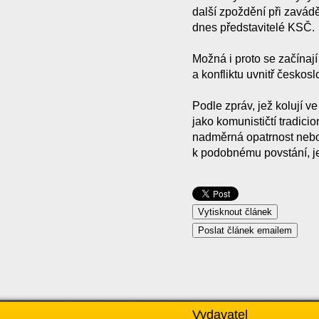
další zpoždění při zavád
dnes představitelé KSČ.
Možná i proto se začínaj
a konfliktu uvnitř českosl
Podle zpráv, jež kolují v
jako komunističtí tradici
nadměrná opatrnost nebo 
k podobnému povstání, j
Vydavatel