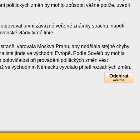
ění politických změn by mohlo způsobit vážné potíže, uvedli
í objevovat první závažné veřejné známky strachu, napětí
ovenské vlády tvrdé linie.
e straně, varovala Moskva Prahu, aby nedělala stejné chyby
onalisté jinde ve východní Evropě. Podle Sovětů by mohla
polovičatost při provádění politických změn vést
ež ve východním Německu vyvolalo přijetí rozsáhlých změn.
Odebírat
zdarma