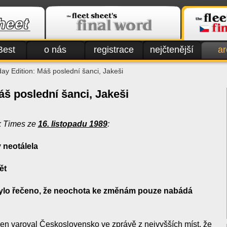
Best
o nás
registrace
nejčtenější
ar
ay Edition: Máš poslední šanci, Jakeši
áš poslední šanci, Jakeši
rk Times ze
16. listopadu 1989
:
y neotálela
ět
lo řečeno, že neochota ke změnám pouze nabádá
en varoval Československo ve zprávě z nejvyšších míst, že