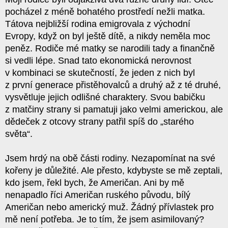
pocházel z méně bohatého prostředí nežli matka.
Tátova nejbližší rodina emigrovala z východní
Evropy, když on byl ještě dítě, a nikdy neměla moc
peněz. Rodiče mé matky se narodili tady a finančně
si vedli lépe. Snad tato ekonomická nerovnost
v kombinaci se skutečností, že jeden z nich byl
z první generace přistěhovalců a druhý až z té druhé,
vysvětluje jejich odlišné charaktery. Svou babičku
z matčiny strany si pamatuji jako velmi americkou, ale
dědeček z otcovy strany patřil spíš do „starého
světa“.
Jsem hrdý na obě části rodiny. Nezapomínat na své
kořeny je důležité. Ale přesto, kdybyste se mě zeptali,
kdo jsem, řekl bych, že Američan. Ani by mě
nenapadlo říci Američan ruského původu, bílý
Američan nebo americký muž. Žádný přívlastek pro
mě není potřeba. Je to tím, že jsem asimilovaný?