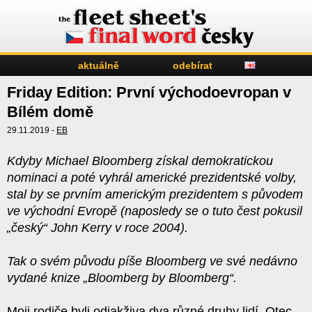
aktuálně
odebírat
Friday Edition: První východoevropan v
Bílém domě
29.11.2019 -
EB
Kdyby Michael Bloomberg získal demokratickou
nominaci a poté vyhrál americké prezidentské volby,
stal by se prvním americkým prezidentem s původem
ve východní Evropě (naposledy se o tuto čest pokusil
„český“ John Kerry v roce 2004).
Tak o svém původu píše Bloomberg ve své nedávno
vydané knize „
Bloomberg by Bloomberg
“.
Moji rodiče byli odjakživa dva různé druhy lidí. Otec