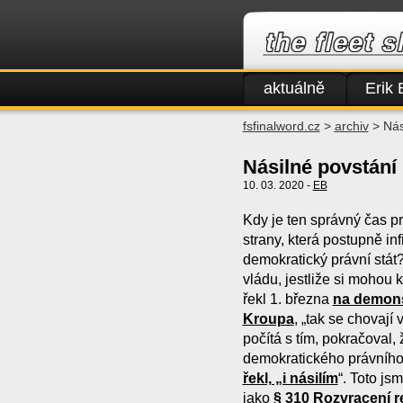
aktuálně
Erik 
fsfinalword.cz
>
archiv
> Nás
Násilné povstání
10. 03. 2020 -
EB
Kdy je ten správný čas pr
strany, která postupně infi
demokratický právní stát?
vládu, jestliže si mohou 
řekl 1. března
na demonst
Kroupa
, „tak se chovají
počítá s tím, pokračoval
demokratického právního 
řekl, „i násilím
“. Toto js
jako
§ 310 Rozvracení r