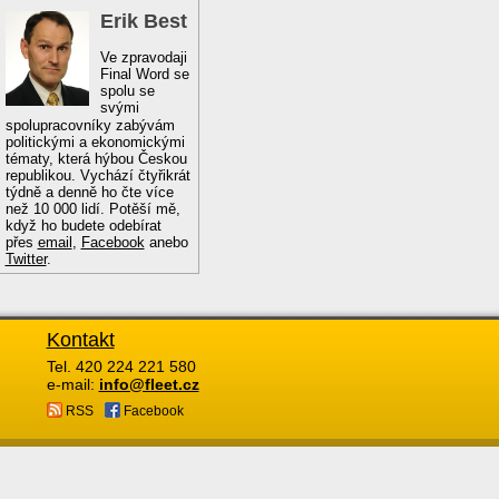
Erik Best
Ve zpravodaji
Final Word se
spolu se
svými
spolupracovníky zabývám
politickými a ekonomickými
tématy, která hýbou Českou
republikou. Vychází čtyřikrát
týdně a denně ho čte více
než 10 000 lidí. Potěší mě,
když ho budete odebírat
přes
email
,
Facebook
anebo
Twitter
.
Kontakt
Tel. 420 224 221 580
e-mail:
info@fleet.cz
RSS
Facebook