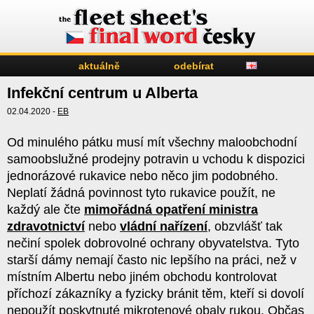
aktuálně
odebírat
Infekční centrum u Alberta
02.04.2020 -
EB
Od minulého pátku musí mít všechny maloobchodní
samoobslužné prodejny potravin u vchodu k dispozici
jednorázové rukavice nebo něco jim podobného.
Neplatí žádná povinnost tyto rukavice použít, ne
každý ale čte
mimořádná opatření ministra
zdravotnictví
nebo
vládní nařízení
, obzvlášť tak
nečiní spolek dobrovolné ochrany obyvatelstva. Tyto
starší dámy nemají často nic lepšího na práci, než v
místním Albertu nebo jiném obchodu kontrolovat
příchozí zákazníky a fyzicky bránit těm, kteří si dovolí
nepoužít poskytnuté mikrotenové obaly rukou. Občas