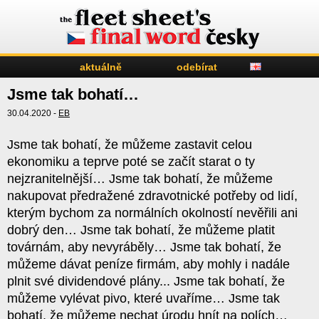
aktuálně
odebírat
Jsme tak bohatí…
30.04.2020 -
EB
Jsme tak bohatí, že můžeme zastavit celou
ekonomiku a teprve poté se začít starat o ty
nejzranitelnější… Jsme tak bohatí, že můžeme
nakupovat předražené zdravotnické potřeby od lidí,
kterým bychom za normálních okolností nevěřili ani
dobrý den… Jsme tak bohatí, že můžeme platit
továrnám, aby nevyráběly… Jsme tak bohatí, že
můžeme dávat peníze firmám, aby mohly i nadále
plnit své dividendové plány... Jsme tak bohatí, že
můžeme vylévat pivo, které uvaříme… Jsme tak
bohatí, že můžeme nechat úrodu hnít na polích…