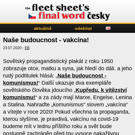
aktuálně
odebírat
Naše budoucnost - vakcína!
23.07.2020 -
EB
Sovětský propagandistický plakát z roku 1950
zobrazuje otce, matku a syna, jak hledí do dáli, a jeho
rudý podtitulek hlásá: „
Naše budoucnost -
komunismus!
“ Další ukazuje dva exempláře
sovětského člověka jdoucího „
Kupředu
,
k vítězství
komunismu!
“ a za zády mají Marxe, Engelse, Lenina
a Stalina. Nahraďte „komunismus“ slovem „vakcína“
a vítejte v roce 2020! Pokud všechna ta propaganda,
kterou slyšíme, je pravdivá, vakcínu na covid-19
budeme mít v lednu příštího roku a svět bude
postupně zachráněn před tou vysoce nakažlivou