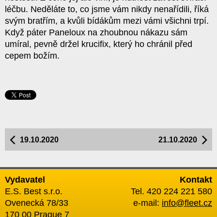
léčbu. Neděláte to, co jsme vám nikdy nenařídili, říká
svým bratřím, a kvůli bídákům mezi vámi všichni trpí.
Když páter Paneloux na zhoubnou nákazu sám
umíral, pevně držel krucifix, který ho chránil před
cepem božím.
19.10.2020
21.10.2020
Vydavatel
Kontakt
E.S. Best s.r.o.
Tel. 420 224 221 580
Ovenecká 78/33
e-mail:
info@fleet.cz
170 00 Prague 7