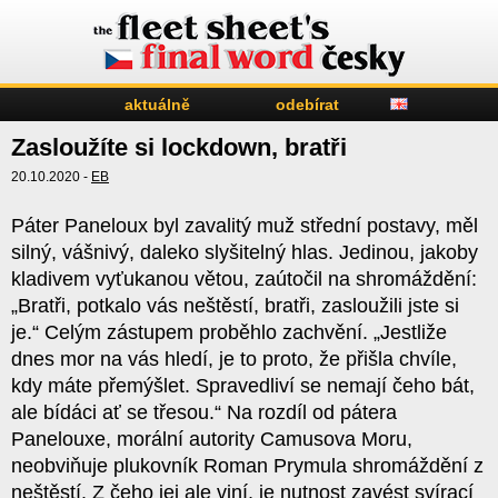
aktuálně
odebírat
Zasloužíte si lockdown, bratři
20.10.2020 -
EB
Páter Paneloux byl zavalitý muž střední postavy, měl
silný, vášnivý, daleko slyšitelný hlas. Jedinou, jakoby
kladivem vyťukanou větou, zaútočil na shromáždění:
„Bratři, potkalo vás neštěstí, bratři, zasloužili jste si
je.“ Celým zástupem proběhlo zachvění. „Jestliže
dnes mor na vás hledí, je to proto, že přišla chvíle,
kdy máte přemýšlet. Spravedliví se nemají čeho bát,
ale bídáci ať se třesou.“ Na rozdíl od pátera
Panelouxe, morální autority Camusova Moru,
neobviňuje plukovník Roman Prymula shromáždění z
neštěstí. Z čeho jej ale viní, je nutnost zavést svírací