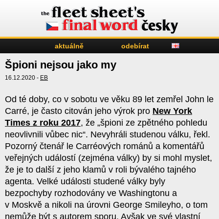
aktuálně
odebírat
Špioni nejsou jako my
16.12.2020 -
EB
Od té doby, co v sobotu ve věku 89 let zemřel John le
Carré, je často citován jeho výrok pro
New York
Times z roku 2017
, že „špioni ze zpětného pohledu
neovlivnili vůbec nic“. Nevyhráli studenou válku, řekl.
Pozorný čtenář le Carréových románů a komentářů
veřejných událostí (zejména války) by si mohl myslet,
že je to další z jeho klamů v roli bývalého tajného
agenta. Velké události studené války byly
bezpochyby rozhodovány ve Washingtonu a
v Moskvě a nikoli na úrovni George Smileyho, o tom
nemůže být s autorem sporu. Avšak ve své vlastní