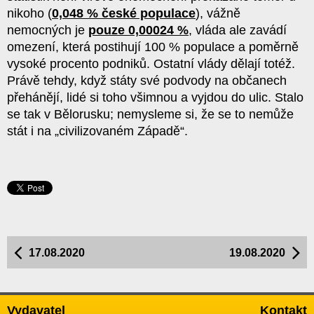
nikoho (
0,048 % české populace
), vážně
nemocných je
pouze 0,00024 %
, vláda ale zavádí
omezení, která postihují 100 % populace a poměrně
vysoké procento podniků. Ostatní vlády dělají totéž.
Právě tehdy, když státy své podvody na občanech
přehánějí, lidé si toho všimnou a vyjdou do ulic. Stalo
se tak v Bělorusku; nemysleme si, že se to nemůže
stát i na „civilizovaném Západě“.
17.08.2020
19.08.2020
Vydavatel
Kontakt