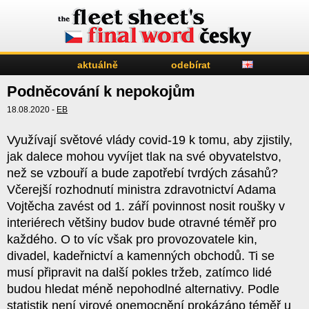
aktuálně
odebírat
Podněcování k nepokojům
18.08.2020 -
EB
Využívají světové vlády covid-19 k tomu, aby zjistily,
jak dalece mohou vyvíjet tlak na své obyvatelstvo,
než se vzbouří a bude zapotřebí tvrdých zásahů?
Včerejší rozhodnutí ministra zdravotnictví Adama
Vojtěcha zavést od 1. září povinnost nosit roušky v
interiérech většiny budov bude otravné téměř pro
každého. O to víc však pro provozovatele kin,
divadel, kadeřnictví a kamenných obchodů. Ti se
musí připravit na další pokles tržeb, zatímco lidé
budou hledat méně nepohodlné alternativy. Podle
statistik není virové onemocnění prokázáno téměř u