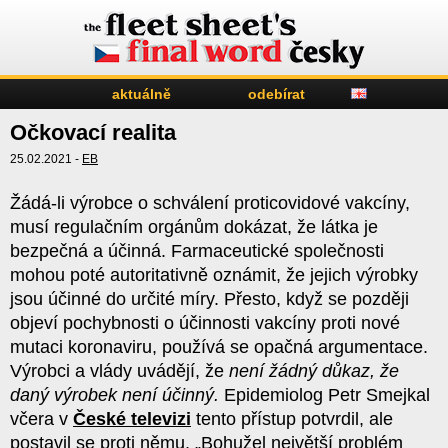
aktuálně
odebírat
Očkovací realita
25.02.2021 -
EB
Žádá-li výrobce o schválení proticovidové vakcíny,
musí regulačním orgánům dokázat, že látka je
bezpečná a účinná. Farmaceutické společnosti
mohou poté autoritativně oznámit, že jejich výrobky
jsou účinné do určité míry. Přesto, když se později
objeví pochybnosti o účinnosti vakcíny proti nové
mutaci koronaviru, používá se opačná argumentace.
Výrobci a vlády uvádějí, že
není žádný důkaz, že
daný výrobek není účinný.
Epidemiolog Petr Smejkal
včera v
České televizi
tento přístup potvrdil, ale
postavil se proti němu. „Bohužel největší problém