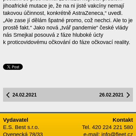
jihoafrické mutace je, že na ni jisté vakcíny nemají
takovou účinnost, konkrétně AstraZeneca,“ uvedl.
„Ale zase jí dělám špatné promo, což nechci. Ale to je
prostě fakt.“ Jako nová „tvář pandemie“ české vlády
nás Smejkal posouvá z fáze hluboké úcty
k proticovidovému očkování do fáze očkovací reality.
24.02.2021
26.02.2021
Vydavatel
Kontakt
E.S. Best s.r.o.
Tel. 420 224 221 580
Ovenecká 78/33
e-mail:
info@fleet.cz