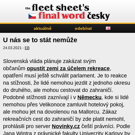
aktuálně
odebírat
U nás se to stát nemůže
24.03.2021 -
EB
Slovenská vláda plánuje zakázat svým
občanům
opustit zemi za účelem rekreace
,
opatření musí ještě schválit parlament. Je to reakce
na stížnosti, že lidé nemohou jezdit z jednoho okresu
do druhého, ale mohou cestovat do zahraničí.
Podobné stížnosti zaznívají i v
Německu
, kde si lidé
nemohou přes Velikonoce zamluvit hotelový pokoj,
ale mohou jet na dovolenou na Mallorcu. Zákaz
rekreačních cest do zahraničí by zde platit nemohl,
prohlásili pro server
Novinky.cz
čeští právníci. Podle
Jana Wintra z právnické fakulty Univerzity Karlovy by